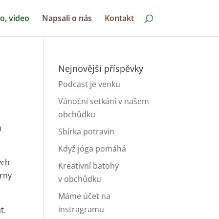
o, video
Napsali o nás
Kontakt
Nejnovější příspěvky
Podcast je venku
Vánoční setkání v našem
obchůdku
u
Sbírka potravin
Když jóga pomáhá
ých
Kreativní batohy
árny
v obchůdku
Máme účet na
instragramu
t.