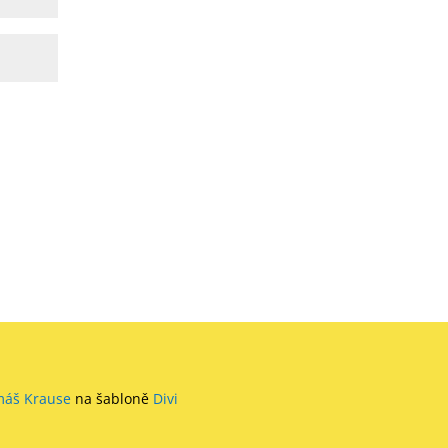
máš Krause
na šabloně
Divi