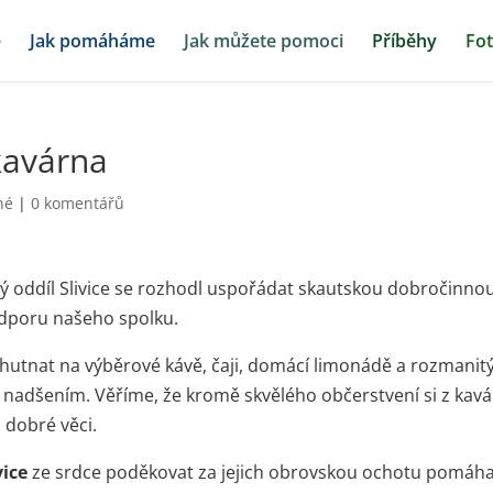
ě
Jak pomáháme
Jak můžete pomoci
Příběhy
Fot
kavárna
né
|
0 komentářů
ý oddíl Slivice se rozhodl uspořádat skautskou dobročinno
podporu našeho spolku.
chutnat na výběrové kávě, čaji, domácí limonádě a rozmanit
 a nadšením. Věříme, že kromě skvělého občerstvení si z kav
 dobré věci.
vice
ze srdce poděkovat za jejich obrovskou ochotu pomáha