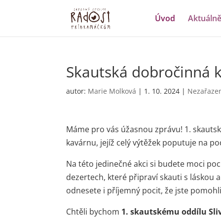
Úvod
Aktuáln
Skautská dobročinná 
autor:
Marie Molková
|
1. 10. 2024
|
Nezařaze
Máme pro vás úžasnou zprávu! 1. skautsk
kavárnu, jejíž celý výtěžek poputuje na 
Na této jedinečné akci si budete moci po
dezertech, které připraví skauti s láskou
odnesete i příjemný pocit, že jste pomohli
Chtěli bychom
1. skautskému oddílu Sli