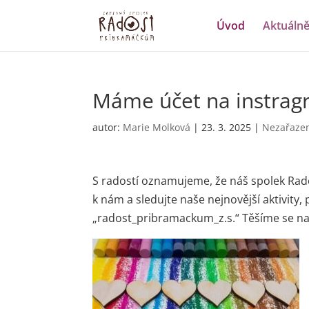
Úvod
Aktuáln
Máme účet na instra
autor:
Marie Molková
|
23. 3. 2025
|
Nezařaze
​S radostí oznamujeme, že náš spolek Rad
k nám a sledujte naše nejnovější aktivity
„radost_pribramackum_z.s.“ Těšíme se na 