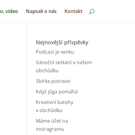
o, video
Napsali o nás
Kontakt
Nejnovější příspěvky
Podcast je venku
Vánoční setkání v našem
obchůdku
Sbírka potravin
Když jóga pomáhá
Kreativní batohy
v obchůdku
Máme účet na
instragramu