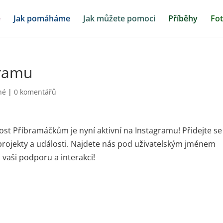
ě
Jak pomáháme
Jak můžete pomoci
Příběhy
Fot
gramu
né
|
0 komentářů
ost Příbramáčkům je nyní aktivní na Instagramu! Přidejte se
, projekty a události. Najdete nás pod uživatelským jménem
vaši podporu a interakci!