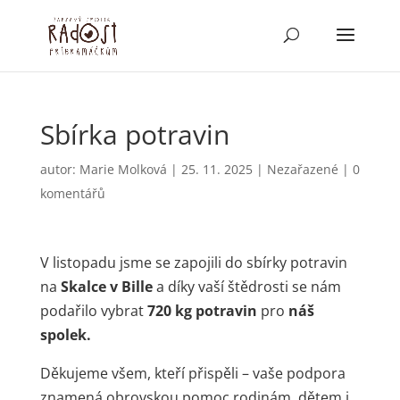
Sbírka potravin
autor:
Marie Molková
|
25. 11. 2025
|
Nezařazené
|
0
komentářů
V listopadu jsme se zapojili do sbírky potravin
na
Skalce v Bille
a díky vaší štědrosti se nám
podařilo vybrat
720 kg potravin
pro
náš
spolek.
Děkujeme všem, kteří přispěli – vaše podpora
znamená obrovskou pomoc rodinám, dětem i