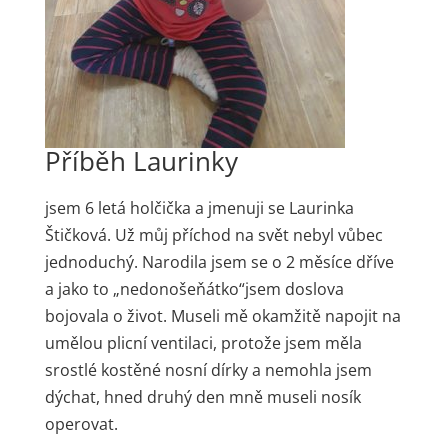
Příběh Laurinky
jsem 6 letá holčička a jmenuji se Laurinka
Štičková. Už můj příchod na svět nebyl vůbec
jednoduchý. Narodila jsem se o 2 měsíce dříve
a jako to „nedonošeňátko“jsem doslova
bojovala o život. Museli mě okamžitě napojit na
umělou plicní ventilaci, protože jsem měla
srostlé kostěné nosní dírky a nemohla jsem
dýchat, hned druhý den mně museli nosík
operovat.