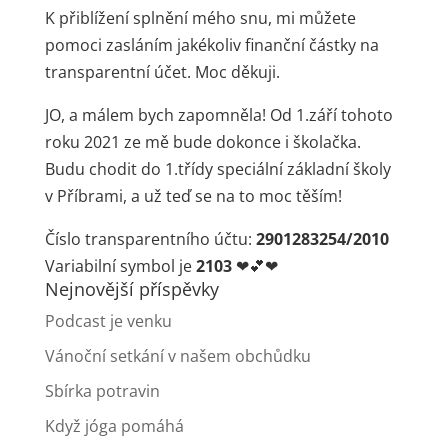
K přiblížení splnění mého snu, mi můžete
pomoci zasláním jakékoliv finanční částky na
transparentní účet. Moc děkuji.
JO, a málem bych zapomněla! Od 1.září tohoto
roku 2021 ze mě bude dokonce i školačka.
Budu chodit do 1.třídy speciální základní školy
v Příbrami, a už teď se na to moc těším!
Číslo transparentního účtu:
2901283254/2010
Variabilní symbol je
2103
❤💕❤
Nejnovější příspěvky
Podcast je venku
Vánoční setkání v našem obchůdku
Sbírka potravin
Když jóga pomáhá