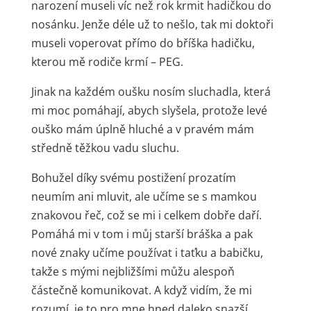
narození museli víc než rok krmit hadičkou do
nosánku. Jenže déle už to nešlo, tak mi doktoři
museli voperovat přímo do bříška hadičku,
kterou mě rodiče krmí – PEG.
Jinak na každém oušku nosím sluchadla, která
mi moc pomáhají, abych slyšela, protože levé
ouško mám úplně hluché a v pravém mám
středně těžkou vadu sluchu.
Bohužel díky svému postižení prozatím
neumím ani mluvit, ale učíme se s mamkou
znakovou řeč, což se mi i celkem dobře daří.
Pomáhá mi v tom i můj starší bráška a pak
nové znaky učíme používat i taťku a babičku,
takže s mými nejbližšími můžu alespoň
částečně komunikovat. A když vidím, že mi
rozumí, je to pro mne hned daleko snazší.