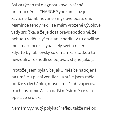
Asi za týden mi diagnostikovali vzácné
onemocnění – CHARGE Syndrom, což je
závažné kombinované smyslové postižení.
Mamince tehdy řekli, že mám vrozené vývojové
vady srdíčka, a že je dost pravděpodobné, že
nebudu vidět, slyšet a ani chodit.. V tu chvíli se
mojí mamince sesypal celý svět a nejen jí… I
když to byl obrovský šok, mamka s taťkou to
nevzdali a rozhodli se bojovat, stejně jako já!
Protože jsem byla více jak 3 měsíce napojená
na umělou plicní ventilaci, a stále jsem měla
potíže s dýcháním, museli mi lékaři voperovat
tracheostomii. Asi za další měsíc mě čekala
operace srdíčka.
Nemám vyvinutý polykací reflex, takže mě od