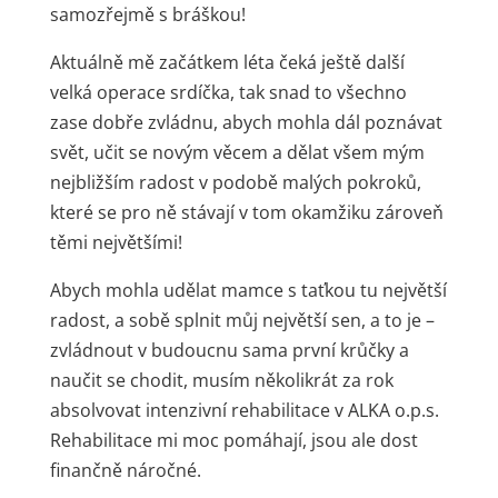
samozřejmě s bráškou!
Aktuálně mě začátkem léta čeká ještě další
velká operace srdíčka, tak snad to všechno
zase dobře zvládnu, abych mohla dál poznávat
svět, učit se novým věcem a dělat všem mým
nejbližším radost v podobě malých pokroků,
které se pro ně stávají v tom okamžiku zároveň
těmi největšími!
Abych mohla udělat mamce s taťkou tu největší
radost, a sobě splnit můj největší sen, a to je –
zvládnout v budoucnu sama první krůčky a
naučit se chodit, musím několikrát za rok
absolvovat intenzivní rehabilitace v ALKA o.p.s.
Rehabilitace mi moc pomáhají, jsou ale dost
finančně náročné.